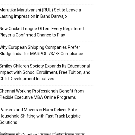
Marutika Marutvanshi (RUU) Set to Leave a
Lasting Impression in Band Darwajo
New Cricket League Offers Every Registered
Player a Confirmed Chance to Play
Why European Shipping Companies Prefer
Sludge India for MARPOL 73/78 Compliance
Smiley Children Society Expands Its Educational
Impact with School Enrollment, Free Tuition, and
Child Development Initiatives
Chennai Working Professionals Benefit from
Flexible Executive MBA Online Programs
Packers and Movers in Harni Deliver Safe
Household Shifting with Fast Track Logistic
Solutions
नेटफ्लिक्स की ‘Gandhari’ के साथ अभिनेता कैलाश पाल के