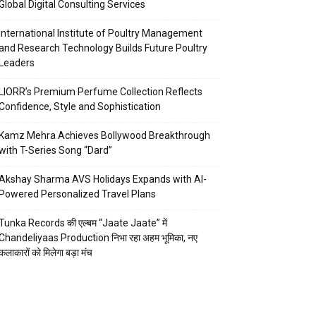
Global Digital Consulting Services
International Institute of Poultry Management
and Research Technology Builds Future Poultry
Leaders
LIORR’s Premium Perfume Collection Reflects
Confidence, Style and Sophistication
Kamz Mehra Achieves Bollywood Breakthrough
with T-Series Song “Dard”
Akshay Sharma AVS Holidays Expands with AI-
Powered Personalized Travel Plans
Tunka Records की एल्बम “Jaate Jaate” में
Chandeliyaas Production निभा रहा अहम भूमिका, नए
कलाकारों को मिलेगा बड़ा मंच