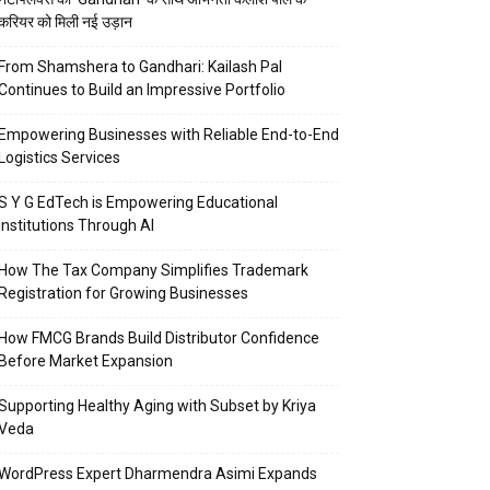
करियर को मिली नई उड़ान
From Shamshera to Gandhari: Kailash Pal
Continues to Build an Impressive Portfolio
Empowering Businesses with Reliable End-to-End
Logistics Services
S Y G EdTech is Empowering Educational
Institutions Through AI
How The Tax Company Simplifies Trademark
Registration for Growing Businesses
How FMCG Brands Build Distributor Confidence
Before Market Expansion
Supporting Healthy Aging with Subset by Kriya
Veda
WordPress Expert Dharmendra Asimi Expands