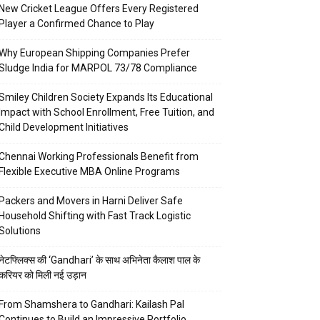
New Cricket League Offers Every Registered
Player a Confirmed Chance to Play
Why European Shipping Companies Prefer
Sludge India for MARPOL 73/78 Compliance
Smiley Children Society Expands Its Educational
Impact with School Enrollment, Free Tuition, and
Child Development Initiatives
Chennai Working Professionals Benefit from
Flexible Executive MBA Online Programs
Packers and Movers in Harni Deliver Safe
Household Shifting with Fast Track Logistic
Solutions
नेटफ्लिक्स की ‘Gandhari’ के साथ अभिनेता कैलाश पाल के
करियर को मिली नई उड़ान
From Shamshera to Gandhari: Kailash Pal
Continues to Build an Impressive Portfolio