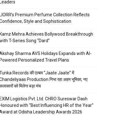
Leaders
LIORR’s Premium Perfume Collection Reflects
Confidence, Style and Sophistication
Kamz Mehra Achieves Bollywood Breakthrough
with T-Series Song “Dard”
Akshay Sharma AVS Holidays Expands with AI-
Powered Personalized Travel Plans
Tunka Records की एल्बम “Jaate Jaate” में
Chandeliyaas Production निभा रहा अहम भूमिका, नए
कलाकारों को मिलेगा बड़ा मंच
EXIM Logistics Pvt. Ltd. CHRO Sureswar Dash
Honoured with “Best Influencing HR of the Year”
Award at Odisha Leadership Awards 2026