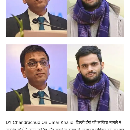
DY Chandrachud On Umar Khalid: दिल्ली दंगों की साजिश मामले में
सुप्रीम कोर्ट ने उमर खालिद और शरजील इमाम की जमानत याचिका नामंजूर कर