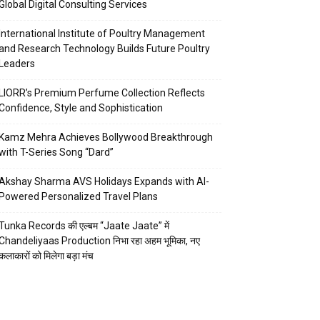
Global Digital Consulting Services
International Institute of Poultry Management
and Research Technology Builds Future Poultry
Leaders
LIORR’s Premium Perfume Collection Reflects
Confidence, Style and Sophistication
Kamz Mehra Achieves Bollywood Breakthrough
with T-Series Song “Dard”
Akshay Sharma AVS Holidays Expands with AI-
Powered Personalized Travel Plans
Tunka Records की एल्बम “Jaate Jaate” में
Chandeliyaas Production निभा रहा अहम भूमिका, नए
कलाकारों को मिलेगा बड़ा मंच