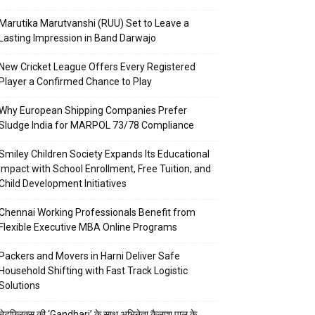
Marutika Marutvanshi (RUU) Set to Leave a
Lasting Impression in Band Darwajo
New Cricket League Offers Every Registered
Player a Confirmed Chance to Play
Why European Shipping Companies Prefer
Sludge India for MARPOL 73/78 Compliance
Smiley Children Society Expands Its Educational
Impact with School Enrollment, Free Tuition, and
Child Development Initiatives
Chennai Working Professionals Benefit from
Flexible Executive MBA Online Programs
Packers and Movers in Harni Deliver Safe
Household Shifting with Fast Track Logistic
Solutions
नेटफ्लिक्स की ‘Gandhari’ के साथ अभिनेता कैलाश पाल के