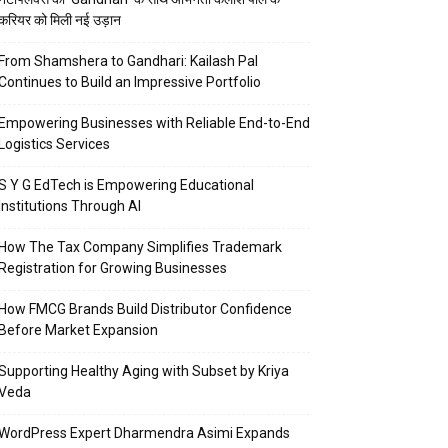
करियर को मिली नई उड़ान
From Shamshera to Gandhari: Kailash Pal
Continues to Build an Impressive Portfolio
Empowering Businesses with Reliable End-to-End
Logistics Services
S Y G EdTech is Empowering Educational
Institutions Through AI
How The Tax Company Simplifies Trademark
Registration for Growing Businesses
How FMCG Brands Build Distributor Confidence
Before Market Expansion
Supporting Healthy Aging with Subset by Kriya
Veda
WordPress Expert Dharmendra Asimi Expands