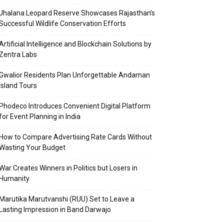
Jhalana Leopard Reserve Showcases Rajasthan’s
Successful Wildlife Conservation Efforts
Artificial Intelligence and Blockchain Solutions by
Zentra Labs
Gwalior Residents Plan Unforgettable Andaman
Island Tours
Phodeco Introduces Convenient Digital Platform
for Event Planning in India
How to Compare Advertising Rate Cards Without
Wasting Your Budget
War Creates Winners in Politics but Losers in
Humanity
Marutika Marutvanshi (RUU) Set to Leave a
Lasting Impression in Band Darwajo