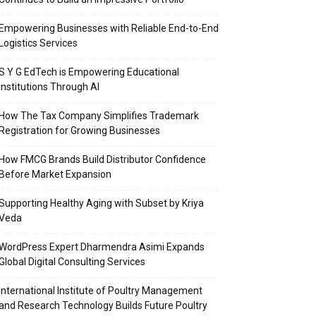
Empowering Businesses with Reliable End-to-End
Logistics Services
S Y G EdTech is Empowering Educational
Institutions Through AI
How The Tax Company Simplifies Trademark
Registration for Growing Businesses
How FMCG Brands Build Distributor Confidence
Before Market Expansion
Supporting Healthy Aging with Subset by Kriya
Veda
WordPress Expert Dharmendra Asimi Expands
Global Digital Consulting Services
International Institute of Poultry Management
and Research Technology Builds Future Poultry