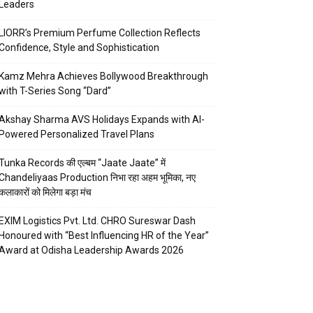
Leaders
LIORR’s Premium Perfume Collection Reflects
Confidence, Style and Sophistication
Kamz Mehra Achieves Bollywood Breakthrough
with T-Series Song “Dard”
Akshay Sharma AVS Holidays Expands with AI-
Powered Personalized Travel Plans
Tunka Records की एल्बम “Jaate Jaate” में
Chandeliyaas Production निभा रहा अहम भूमिका, नए
कलाकारों को मिलेगा बड़ा मंच
EXIM Logistics Pvt. Ltd. CHRO Sureswar Dash
Honoured with “Best Influencing HR of the Year”
Award at Odisha Leadership Awards 2026