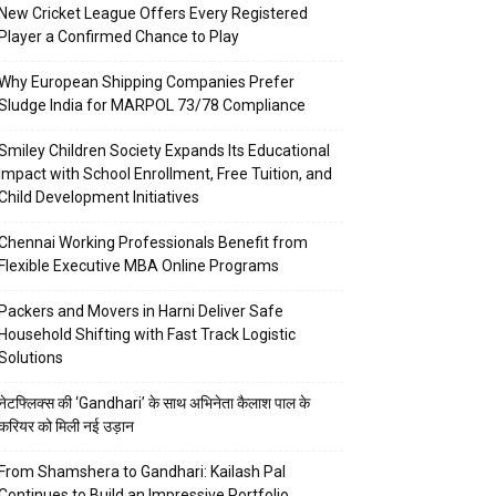
New Cricket League Offers Every Registered
Player a Confirmed Chance to Play
Why European Shipping Companies Prefer
Sludge India for MARPOL 73/78 Compliance
Smiley Children Society Expands Its Educational
Impact with School Enrollment, Free Tuition, and
Child Development Initiatives
Chennai Working Professionals Benefit from
Flexible Executive MBA Online Programs
Packers and Movers in Harni Deliver Safe
Household Shifting with Fast Track Logistic
Solutions
नेटफ्लिक्स की ‘Gandhari’ के साथ अभिनेता कैलाश पाल के
करियर को मिली नई उड़ान
From Shamshera to Gandhari: Kailash Pal
Continues to Build an Impressive Portfolio