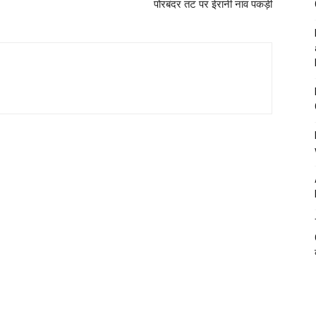
पोरबंदर तट पर ईरानी नाव पकड़ी