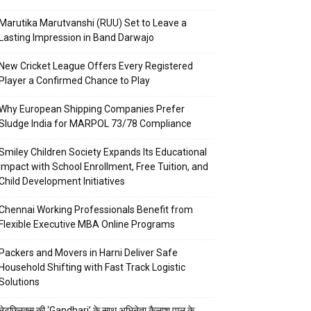
Marutika Marutvanshi (RUU) Set to Leave a
Lasting Impression in Band Darwajo
New Cricket League Offers Every Registered
Player a Confirmed Chance to Play
Why European Shipping Companies Prefer
Sludge India for MARPOL 73/78 Compliance
Smiley Children Society Expands Its Educational
Impact with School Enrollment, Free Tuition, and
Child Development Initiatives
Chennai Working Professionals Benefit from
Flexible Executive MBA Online Programs
Packers and Movers in Harni Deliver Safe
Household Shifting with Fast Track Logistic
Solutions
नेटफ्लिक्स की ‘Gandhari’ के साथ अभिनेता कैलाश पाल के