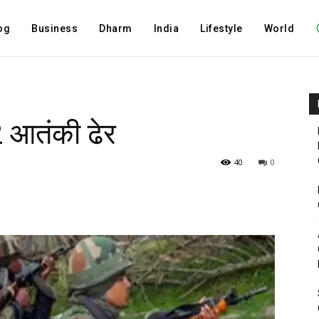
og
Business
Dharm
India
Lifestyle
World
 2 आतंकी ढेर
40
0