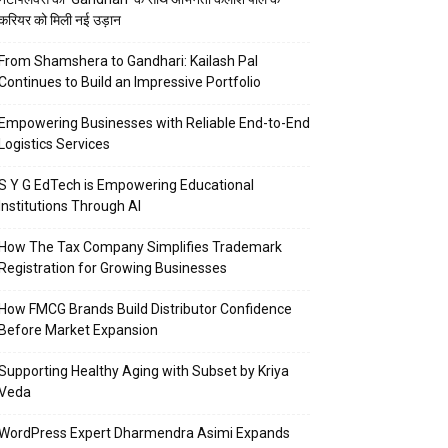
करियर को मिली नई उड़ान
From Shamshera to Gandhari: Kailash Pal
Continues to Build an Impressive Portfolio
Empowering Businesses with Reliable End-to-End
Logistics Services
S Y G EdTech is Empowering Educational
Institutions Through AI
How The Tax Company Simplifies Trademark
Registration for Growing Businesses
How FMCG Brands Build Distributor Confidence
Before Market Expansion
Supporting Healthy Aging with Subset by Kriya
Veda
WordPress Expert Dharmendra Asimi Expands