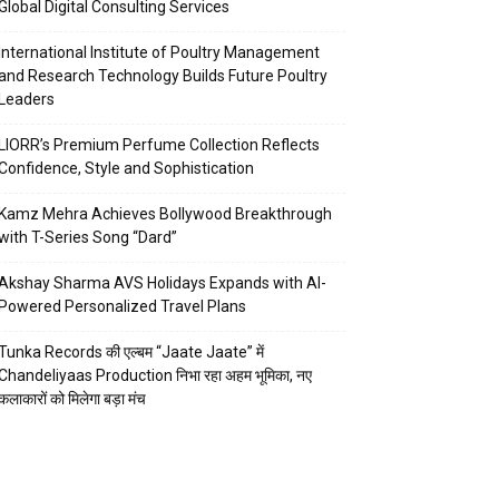
Global Digital Consulting Services
International Institute of Poultry Management
and Research Technology Builds Future Poultry
Leaders
LIORR’s Premium Perfume Collection Reflects
Confidence, Style and Sophistication
Kamz Mehra Achieves Bollywood Breakthrough
with T-Series Song “Dard”
Akshay Sharma AVS Holidays Expands with AI-
Powered Personalized Travel Plans
Tunka Records की एल्बम “Jaate Jaate” में
Chandeliyaas Production निभा रहा अहम भूमिका, नए
कलाकारों को मिलेगा बड़ा मंच