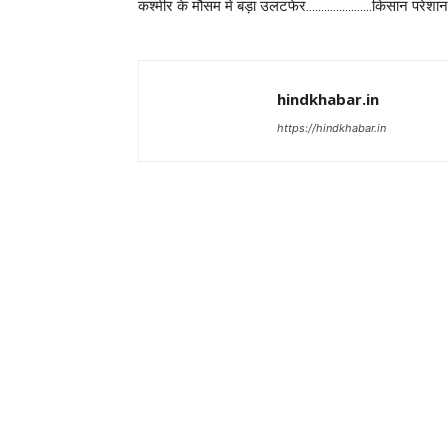
कश्मीर के मौसम में बड़ा उलटफेर………………….किसान परेशान
hindkhabar.in
https://hindkhabar.in