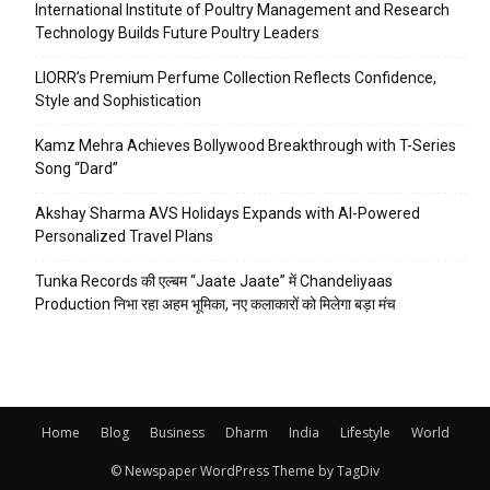
International Institute of Poultry Management and Research
Technology Builds Future Poultry Leaders
LIORR’s Premium Perfume Collection Reflects Confidence,
Style and Sophistication
Kamz Mehra Achieves Bollywood Breakthrough with T-Series
Song “Dard”
Akshay Sharma AVS Holidays Expands with AI-Powered
Personalized Travel Plans
Tunka Records की एल्बम “Jaate Jaate” में Chandeliyaas
Production निभा रहा अहम भूमिका, नए कलाकारों को मिलेगा बड़ा मंच
Home
Blog
Business
Dharm
India
Lifestyle
World
© Newspaper WordPress Theme by TagDiv