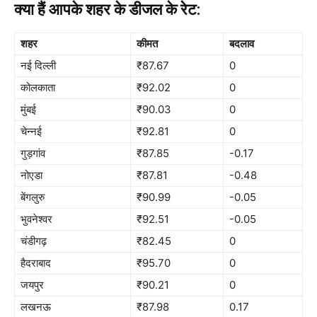
क्या हैं आपके शहर के डीजल के रेट:
शहर
कीमत
बदलाव
नई दिल्ली
₹87.67
0
कोलकाता
₹92.02
0
मुंबई
₹90.03
0
चेन्नई
₹92.81
0
गुड़गांव
₹87.85
-0.17
नोएडा
₹87.81
-0.48
बेंगलुरु
₹90.99
-0.05
भुवनेश्वर
₹92.51
-0.05
चंडीगढ़
₹82.45
0
हैदराबाद
₹95.70
0
जयपुर
₹90.21
0
लखनऊ
₹87.98
0.17