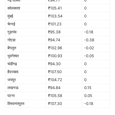
नई दिल्ली
₹94.77
0
कोलकाता
₹105.41
0
मुंबई
₹103.54
0
चेन्नई
₹101.23
0
गुड़गांव
₹95.38
-0.18
नोएडा
₹94.74
-0.38
बेंगलुरु
₹102.96
-0.02
भुवनेश्वर
₹100.93
-0.05
चंडीगढ़
₹94.30
0
हैदराबाद
₹107.50
0
जयपुर
₹104.72
0
लखनऊ
₹94.84
0.15
पटना
₹105.58
0.05
तिरुवनंतपुरम
₹107.30
-0.18