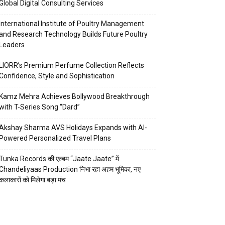
Global Digital Consulting Services
International Institute of Poultry Management
and Research Technology Builds Future Poultry
Leaders
LIORR’s Premium Perfume Collection Reflects
Confidence, Style and Sophistication
Kamz Mehra Achieves Bollywood Breakthrough
with T-Series Song “Dard”
Akshay Sharma AVS Holidays Expands with AI-
Powered Personalized Travel Plans
Tunka Records की एल्बम “Jaate Jaate” में
Chandeliyaas Production निभा रहा अहम भूमिका, नए
कलाकारों को मिलेगा बड़ा मंच