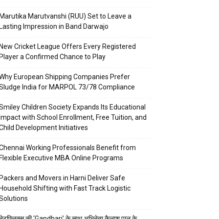
Marutika Marutvanshi (RUU) Set to Leave a
Lasting Impression in Band Darwajo
New Cricket League Offers Every Registered
Player a Confirmed Chance to Play
Why European Shipping Companies Prefer
Sludge India for MARPOL 73/78 Compliance
Smiley Children Society Expands Its Educational
Impact with School Enrollment, Free Tuition, and
Child Development Initiatives
Chennai Working Professionals Benefit from
Flexible Executive MBA Online Programs
Packers and Movers in Harni Deliver Safe
Household Shifting with Fast Track Logistic
Solutions
नेटफ्लिक्स की ‘Gandhari’ के साथ अभिनेता कैलाश पाल के