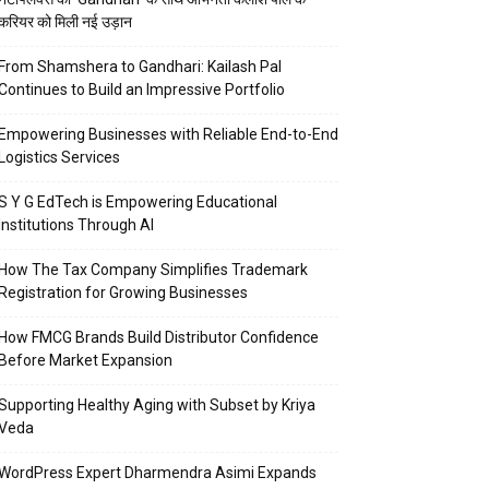
करियर को मिली नई उड़ान
From Shamshera to Gandhari: Kailash Pal
Continues to Build an Impressive Portfolio
Empowering Businesses with Reliable End-to-End
Logistics Services
S Y G EdTech is Empowering Educational
Institutions Through AI
How The Tax Company Simplifies Trademark
Registration for Growing Businesses
How FMCG Brands Build Distributor Confidence
Before Market Expansion
Supporting Healthy Aging with Subset by Kriya
Veda
WordPress Expert Dharmendra Asimi Expands