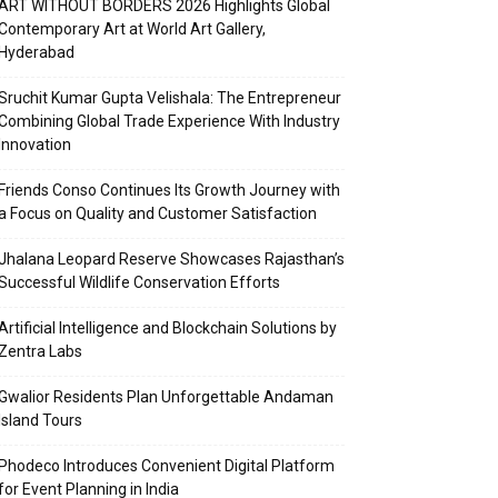
ART WITHOUT BORDERS 2026 Highlights Global
Contemporary Art at World Art Gallery,
Hyderabad
Sruchit Kumar Gupta Velishala: The Entrepreneur
Combining Global Trade Experience With Industry
Innovation
Friends Conso Continues Its Growth Journey with
a Focus on Quality and Customer Satisfaction
Jhalana Leopard Reserve Showcases Rajasthan’s
Successful Wildlife Conservation Efforts
Artificial Intelligence and Blockchain Solutions by
Zentra Labs
Gwalior Residents Plan Unforgettable Andaman
Island Tours
Phodeco Introduces Convenient Digital Platform
for Event Planning in India