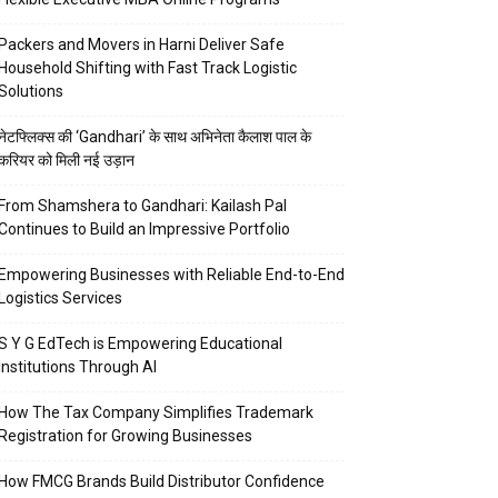
Packers and Movers in Harni Deliver Safe
Household Shifting with Fast Track Logistic
Solutions
नेटफ्लिक्स की ‘Gandhari’ के साथ अभिनेता कैलाश पाल के
करियर को मिली नई उड़ान
From Shamshera to Gandhari: Kailash Pal
Continues to Build an Impressive Portfolio
Empowering Businesses with Reliable End-to-End
Logistics Services
S Y G EdTech is Empowering Educational
Institutions Through AI
How The Tax Company Simplifies Trademark
Registration for Growing Businesses
How FMCG Brands Build Distributor Confidence