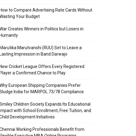
How to Compare Advertising Rate Cards Without
Wasting Your Budget
War Creates Winners in Politics but Losers in
Humanity
Marutika Marutvanshi (RUU) Set to Leave a
Lasting Impression in Band Darwajo
New Cricket League Offers Every Registered
Player a Confirmed Chance to Play
Why European Shipping Companies Prefer
Sludge India for MARPOL 73/78 Compliance
Smiley Children Society Expands Its Educational
Impact with School Enrollment, Free Tuition, and
Child Development Initiatives
Chennai Working Professionals Benefit from
Flexible Executive MBA Online Programs