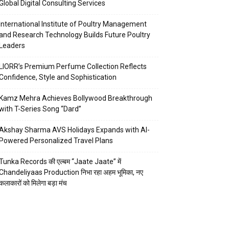
Global Digital Consulting Services
International Institute of Poultry Management
and Research Technology Builds Future Poultry
Leaders
LIORR’s Premium Perfume Collection Reflects
Confidence, Style and Sophistication
Kamz Mehra Achieves Bollywood Breakthrough
with T-Series Song “Dard”
Akshay Sharma AVS Holidays Expands with AI-
Powered Personalized Travel Plans
Tunka Records की एल्बम “Jaate Jaate” में
Chandeliyaas Production निभा रहा अहम भूमिका, नए
कलाकारों को मिलेगा बड़ा मंच