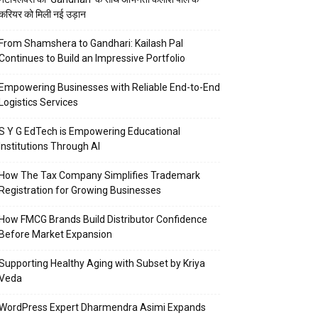
करियर को मिली नई उड़ान
From Shamshera to Gandhari: Kailash Pal
Continues to Build an Impressive Portfolio
Empowering Businesses with Reliable End-to-End
Logistics Services
S Y G EdTech is Empowering Educational
Institutions Through AI
How The Tax Company Simplifies Trademark
Registration for Growing Businesses
How FMCG Brands Build Distributor Confidence
Before Market Expansion
Supporting Healthy Aging with Subset by Kriya
Veda
WordPress Expert Dharmendra Asimi Expands