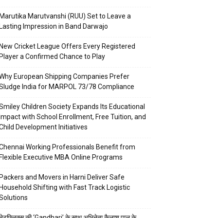
Marutika Marutvanshi (RUU) Set to Leave a
Lasting Impression in Band Darwajo
New Cricket League Offers Every Registered
Player a Confirmed Chance to Play
Why European Shipping Companies Prefer
Sludge India for MARPOL 73/78 Compliance
Smiley Children Society Expands Its Educational
Impact with School Enrollment, Free Tuition, and
Child Development Initiatives
Chennai Working Professionals Benefit from
Flexible Executive MBA Online Programs
Packers and Movers in Harni Deliver Safe
Household Shifting with Fast Track Logistic
Solutions
नेटफ्लिक्स की ‘Gandhari’ के साथ अभिनेता कैलाश पाल के