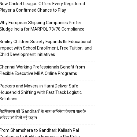
New Cricket League Offers Every Registered
Player a Confirmed Chance to Play
Why European Shipping Companies Prefer
Sludge India for MARPOL 73/78 Compliance
Smiley Children Society Expands Its Educational
Impact with School Enrollment, Free Tuition, and
Child Development Initiatives
Chennai Working Professionals Benefit from
Flexible Executive MBA Online Programs
Packers and Movers in Harni Deliver Safe
Household Shifting with Fast Track Logistic
Solutions
नेटफ्लिक्स की ‘Gandhari’ के साथ अभिनेता कैलाश पाल के
करियर को मिली नई उड़ान
From Shamshera to Gandhari: Kailash Pal
Continues to Build an Impressive Portfolio