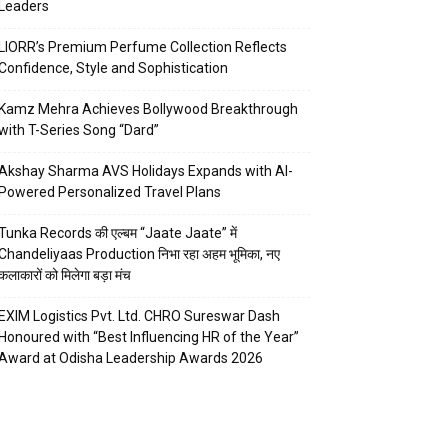
Leaders
LIORR’s Premium Perfume Collection Reflects
Confidence, Style and Sophistication
Kamz Mehra Achieves Bollywood Breakthrough
with T-Series Song “Dard”
Akshay Sharma AVS Holidays Expands with AI-
Powered Personalized Travel Plans
Tunka Records की एल्बम “Jaate Jaate” में
Chandeliyaas Production निभा रहा अहम भूमिका, नए
कलाकारों को मिलेगा बड़ा मंच
EXIM Logistics Pvt. Ltd. CHRO Sureswar Dash
Honoured with “Best Influencing HR of the Year”
Award at Odisha Leadership Awards 2026