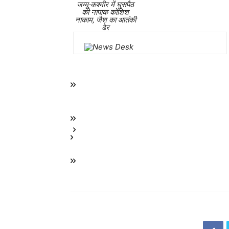
जम्मू-कश्मीर में घुसपैठ
की नापाक कोशिश
नाकाम, जैश का आतंकी
ढेर