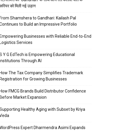
करियर को मिली नई उड़ान
From Shamshera to Gandhari: Kailash Pal
Continues to Build an Impressive Portfolio
Empowering Businesses with Reliable End-to-End
Logistics Services
S Y G EdTech is Empowering Educational
Institutions Through AI
How The Tax Company Simplifies Trademark
Registration for Growing Businesses
How FMCG Brands Build Distributor Confidence
Before Market Expansion
Supporting Healthy Aging with Subset by Kriya
Veda
WordPress Expert Dharmendra Asimi Expands