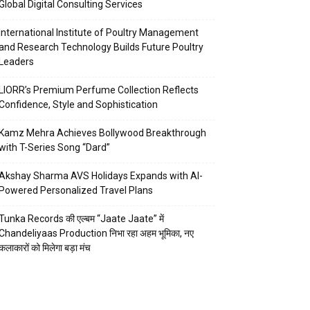
Global Digital Consulting Services
International Institute of Poultry Management
and Research Technology Builds Future Poultry
Leaders
LIORR’s Premium Perfume Collection Reflects
Confidence, Style and Sophistication
Kamz Mehra Achieves Bollywood Breakthrough
with T-Series Song “Dard”
Akshay Sharma AVS Holidays Expands with AI-
Powered Personalized Travel Plans
Tunka Records की एल्बम “Jaate Jaate” में
Chandeliyaas Production निभा रहा अहम भूमिका, नए
कलाकारों को मिलेगा बड़ा मंच