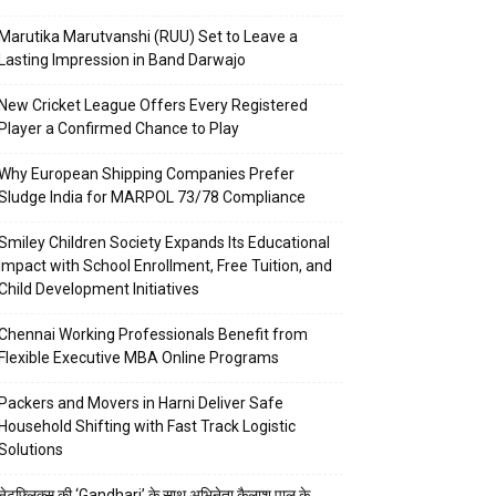
Marutika Marutvanshi (RUU) Set to Leave a
Lasting Impression in Band Darwajo
New Cricket League Offers Every Registered
Player a Confirmed Chance to Play
Why European Shipping Companies Prefer
Sludge India for MARPOL 73/78 Compliance
Smiley Children Society Expands Its Educational
Impact with School Enrollment, Free Tuition, and
Child Development Initiatives
Chennai Working Professionals Benefit from
Flexible Executive MBA Online Programs
Packers and Movers in Harni Deliver Safe
Household Shifting with Fast Track Logistic
Solutions
नेटफ्लिक्स की ‘Gandhari’ के साथ अभिनेता कैलाश पाल के