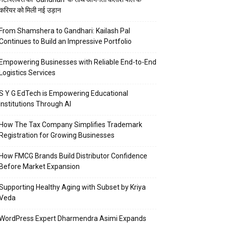
करियर को मिली नई उड़ान
From Shamshera to Gandhari: Kailash Pal
Continues to Build an Impressive Portfolio
Empowering Businesses with Reliable End-to-End
Logistics Services
S Y G EdTech is Empowering Educational
Institutions Through AI
How The Tax Company Simplifies Trademark
Registration for Growing Businesses
How FMCG Brands Build Distributor Confidence
Before Market Expansion
Supporting Healthy Aging with Subset by Kriya
Veda
WordPress Expert Dharmendra Asimi Expands