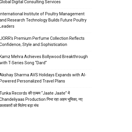
Global Digital Consulting Services
International Institute of Poultry Management
and Research Technology Builds Future Poultry
Leaders
LIORR’s Premium Perfume Collection Reflects
Confidence, Style and Sophistication
Kamz Mehra Achieves Bollywood Breakthrough
with T-Series Song “Dard”
Akshay Sharma AVS Holidays Expands with AI-
Powered Personalized Travel Plans
Tunka Records की एल्बम “Jaate Jaate” में
Chandeliyaas Production निभा रहा अहम भूमिका, नए
कलाकारों को मिलेगा बड़ा मंच