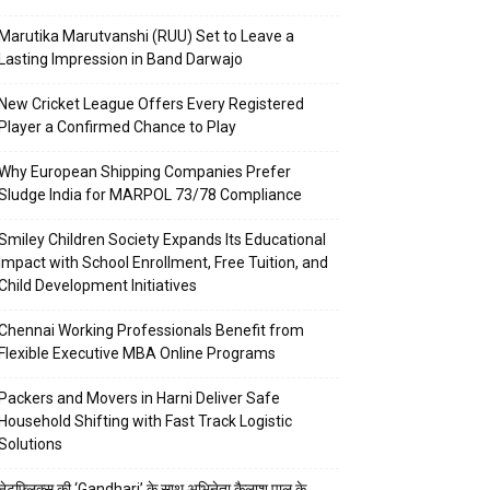
Marutika Marutvanshi (RUU) Set to Leave a
Lasting Impression in Band Darwajo
New Cricket League Offers Every Registered
Player a Confirmed Chance to Play
Why European Shipping Companies Prefer
Sludge India for MARPOL 73/78 Compliance
Smiley Children Society Expands Its Educational
Impact with School Enrollment, Free Tuition, and
Child Development Initiatives
Chennai Working Professionals Benefit from
Flexible Executive MBA Online Programs
Packers and Movers in Harni Deliver Safe
Household Shifting with Fast Track Logistic
Solutions
नेटफ्लिक्स की ‘Gandhari’ के साथ अभिनेता कैलाश पाल के