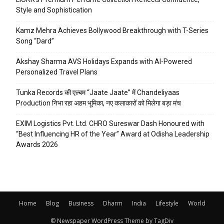
Style and Sophistication
Kamz Mehra Achieves Bollywood Breakthrough with T-Series
Song “Dard”
Akshay Sharma AVS Holidays Expands with AI-Powered
Personalized Travel Plans
Tunka Records की एल्बम “Jaate Jaate” में Chandeliyaas
Production निभा रहा अहम भूमिका, नए कलाकारों को मिलेगा बड़ा मंच
EXIM Logistics Pvt. Ltd. CHRO Sureswar Dash Honoured with
“Best Influencing HR of the Year” Award at Odisha Leadership
Awards 2026
Home
Blog
Business
Dharm
India
Lifestyle
World
© Newspaper WordPress Theme by TagDiv