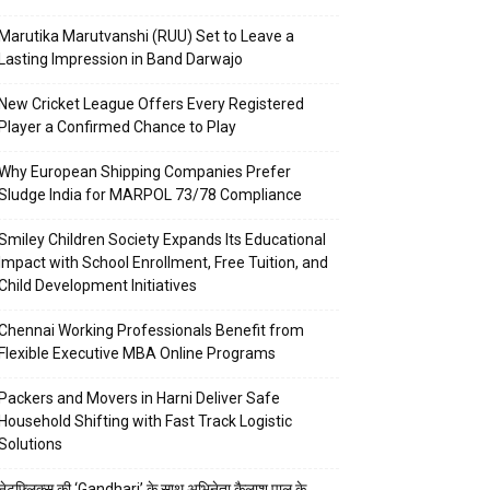
Marutika Marutvanshi (RUU) Set to Leave a
Lasting Impression in Band Darwajo
New Cricket League Offers Every Registered
Player a Confirmed Chance to Play
Why European Shipping Companies Prefer
Sludge India for MARPOL 73/78 Compliance
Smiley Children Society Expands Its Educational
Impact with School Enrollment, Free Tuition, and
Child Development Initiatives
Chennai Working Professionals Benefit from
Flexible Executive MBA Online Programs
Packers and Movers in Harni Deliver Safe
Household Shifting with Fast Track Logistic
Solutions
नेटफ्लिक्स की ‘Gandhari’ के साथ अभिनेता कैलाश पाल के