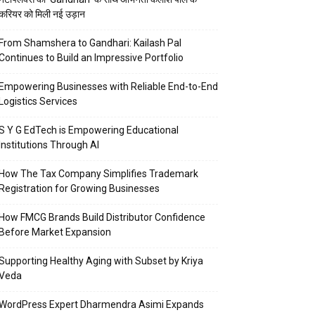
करियर को मिली नई उड़ान
From Shamshera to Gandhari: Kailash Pal
Continues to Build an Impressive Portfolio
Empowering Businesses with Reliable End-to-End
Logistics Services
S Y G EdTech is Empowering Educational
Institutions Through AI
How The Tax Company Simplifies Trademark
Registration for Growing Businesses
How FMCG Brands Build Distributor Confidence
Before Market Expansion
Supporting Healthy Aging with Subset by Kriya
Veda
WordPress Expert Dharmendra Asimi Expands