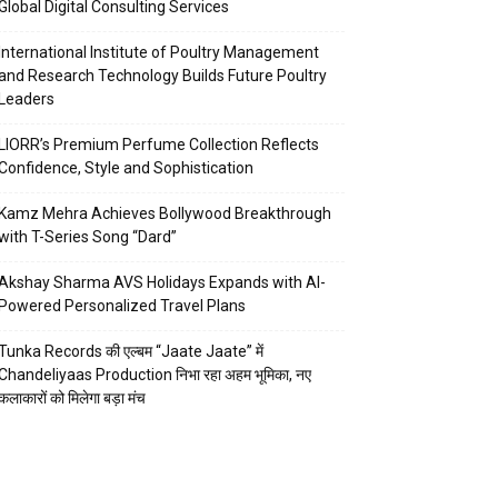
Global Digital Consulting Services
International Institute of Poultry Management
and Research Technology Builds Future Poultry
Leaders
LIORR’s Premium Perfume Collection Reflects
Confidence, Style and Sophistication
Kamz Mehra Achieves Bollywood Breakthrough
with T-Series Song “Dard”
Akshay Sharma AVS Holidays Expands with AI-
Powered Personalized Travel Plans
Tunka Records की एल्बम “Jaate Jaate” में
Chandeliyaas Production निभा रहा अहम भूमिका, नए
कलाकारों को मिलेगा बड़ा मंच