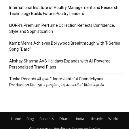
International Institute of Poultry Management and Research
Technology Builds Future Poultry Leaders
LIORR’s Premium Perfume Collection Reflects Confidence,
Style and Sophistication
Kamz Mehra Achieves Bollywood Breakthrough with T-Series
Song “Dard”
Akshay Sharma AVS Holidays Expands with AI-Powered
Personalized Travel Plans
Tunka Records की एल्बम “Jaate Jaate” में Chandeliyaas
Production निभा रहा अहम भूमिका, नए कलाकारों को मिलेगा बड़ा मंच
Home
Blog
Business
Dharm
India
Lifestyle
World
© Newspaper WordPress Theme by TagDiv