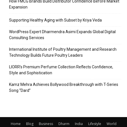
How FMCG Brands Build Distributor Confidence Before Market
Expansion
Supporting Healthy Aging with Subset by Kriya Veda
WordPress Expert Dharmendra Asimi Expands Global Digital
Consulting Services
International Institute of Poultry Management and Research
Technology Builds Future Poultry Leaders
LIORR’s Premium Perfume Collection Reflects Confidence,
Style and Sophistication
Kamz Mehra Achieves Bollywood Breakthrough with T-Series
Song “Dard”
Home
Blog
Business
Dharm
India
Lifestyle
World