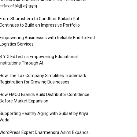
करियर को मिली नई उड़ान
From Shamshera to Gandhari: Kailash Pal
Continues to Build an Impressive Portfolio
Empowering Businesses with Reliable End-to-End
Logistics Services
S Y G EdTech is Empowering Educational
Institutions Through AI
How The Tax Company Simplifies Trademark
Registration for Growing Businesses
How FMCG Brands Build Distributor Confidence
Before Market Expansion
Supporting Healthy Aging with Subset by Kriya
Veda
WordPress Expert Dharmendra Asimi Expands