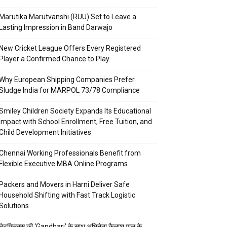
Marutika Marutvanshi (RUU) Set to Leave a
Lasting Impression in Band Darwajo
New Cricket League Offers Every Registered
Player a Confirmed Chance to Play
Why European Shipping Companies Prefer
Sludge India for MARPOL 73/78 Compliance
Smiley Children Society Expands Its Educational
Impact with School Enrollment, Free Tuition, and
Child Development Initiatives
Chennai Working Professionals Benefit from
Flexible Executive MBA Online Programs
Packers and Movers in Harni Deliver Safe
Household Shifting with Fast Track Logistic
Solutions
नेटफ्लिक्स की ‘Gandhari’ के साथ अभिनेता कैलाश पाल के