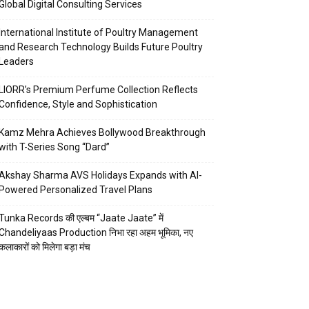
Global Digital Consulting Services
International Institute of Poultry Management
and Research Technology Builds Future Poultry
Leaders
LIORR’s Premium Perfume Collection Reflects
Confidence, Style and Sophistication
Kamz Mehra Achieves Bollywood Breakthrough
with T-Series Song “Dard”
Akshay Sharma AVS Holidays Expands with AI-
Powered Personalized Travel Plans
Tunka Records की एल्बम “Jaate Jaate” में
Chandeliyaas Production निभा रहा अहम भूमिका, नए
कलाकारों को मिलेगा बड़ा मंच