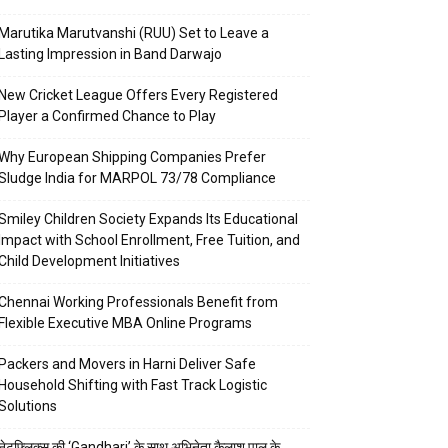
Marutika Marutvanshi (RUU) Set to Leave a
Lasting Impression in Band Darwajo
New Cricket League Offers Every Registered
Player a Confirmed Chance to Play
Why European Shipping Companies Prefer
Sludge India for MARPOL 73/78 Compliance
Smiley Children Society Expands Its Educational
Impact with School Enrollment, Free Tuition, and
Child Development Initiatives
Chennai Working Professionals Benefit from
Flexible Executive MBA Online Programs
Packers and Movers in Harni Deliver Safe
Household Shifting with Fast Track Logistic
Solutions
नेटफ्लिक्स की ‘Gandhari’ के साथ अभिनेता कैलाश पाल के