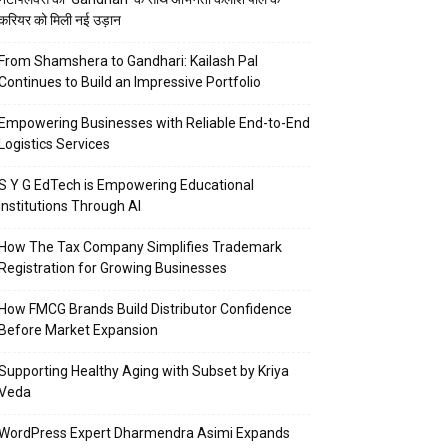
करियर को मिली नई उड़ान
From Shamshera to Gandhari: Kailash Pal
Continues to Build an Impressive Portfolio
Empowering Businesses with Reliable End-to-End
Logistics Services
S Y G EdTech is Empowering Educational
Institutions Through AI
How The Tax Company Simplifies Trademark
Registration for Growing Businesses
How FMCG Brands Build Distributor Confidence
Before Market Expansion
Supporting Healthy Aging with Subset by Kriya
Veda
WordPress Expert Dharmendra Asimi Expands