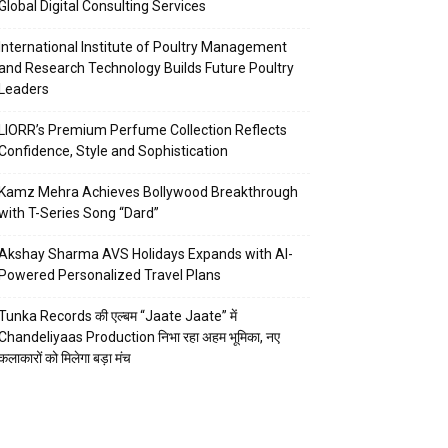
Global Digital Consulting Services
International Institute of Poultry Management
and Research Technology Builds Future Poultry
Leaders
LIORR’s Premium Perfume Collection Reflects
Confidence, Style and Sophistication
Kamz Mehra Achieves Bollywood Breakthrough
with T-Series Song “Dard”
Akshay Sharma AVS Holidays Expands with AI-
Powered Personalized Travel Plans
Tunka Records की एल्बम “Jaate Jaate” में
Chandeliyaas Production निभा रहा अहम भूमिका, नए
कलाकारों को मिलेगा बड़ा मंच