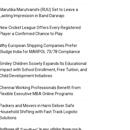
Marutika Marutvanshi (RUU) Set to Leave a
Lasting Impression in Band Darwajo
New Cricket League Offers Every Registered
Player a Confirmed Chance to Play
Why European Shipping Companies Prefer
Sludge India for MARPOL 73/78 Compliance
Smiley Children Society Expands Its Educational
Impact with School Enrollment, Free Tuition, and
Child Development Initiatives
Chennai Working Professionals Benefit from
Flexible Executive MBA Online Programs
Packers and Movers in Harni Deliver Safe
Household Shifting with Fast Track Logistic
Solutions
नेटफ्लिक्स की ‘Gandhari’ के साथ अभिनेता कैलाश पाल के