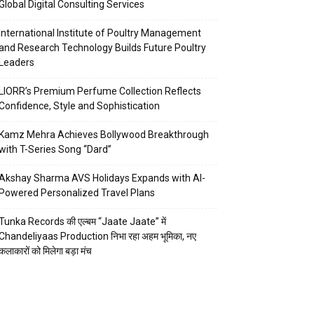
Global Digital Consulting Services
International Institute of Poultry Management
and Research Technology Builds Future Poultry
Leaders
LIORR’s Premium Perfume Collection Reflects
Confidence, Style and Sophistication
Kamz Mehra Achieves Bollywood Breakthrough
with T-Series Song “Dard”
Akshay Sharma AVS Holidays Expands with AI-
Powered Personalized Travel Plans
Tunka Records की एल्बम “Jaate Jaate” में
Chandeliyaas Production निभा रहा अहम भूमिका, नए
कलाकारों को मिलेगा बड़ा मंच