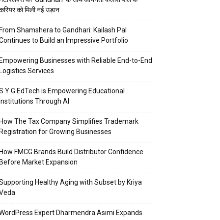
करियर को मिली नई उड़ान
From Shamshera to Gandhari: Kailash Pal
Continues to Build an Impressive Portfolio
Empowering Businesses with Reliable End-to-End
Logistics Services
S Y G EdTech is Empowering Educational
Institutions Through AI
How The Tax Company Simplifies Trademark
Registration for Growing Businesses
How FMCG Brands Build Distributor Confidence
Before Market Expansion
Supporting Healthy Aging with Subset by Kriya
Veda
WordPress Expert Dharmendra Asimi Expands