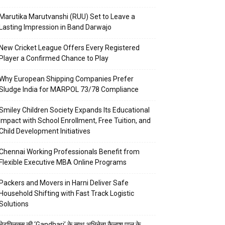
Marutika Marutvanshi (RUU) Set to Leave a
Lasting Impression in Band Darwajo
New Cricket League Offers Every Registered
Player a Confirmed Chance to Play
Why European Shipping Companies Prefer
Sludge India for MARPOL 73/78 Compliance
Smiley Children Society Expands Its Educational
Impact with School Enrollment, Free Tuition, and
Child Development Initiatives
Chennai Working Professionals Benefit from
Flexible Executive MBA Online Programs
Packers and Movers in Harni Deliver Safe
Household Shifting with Fast Track Logistic
Solutions
नेटफ्लिक्स की ‘Gandhari’ के साथ अभिनेता कैलाश पाल के