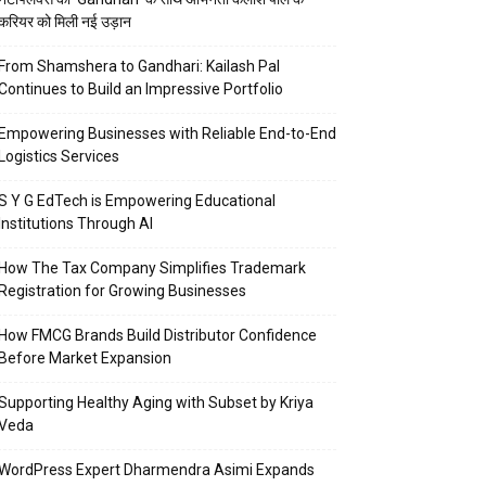
करियर को मिली नई उड़ान
From Shamshera to Gandhari: Kailash Pal
Continues to Build an Impressive Portfolio
Empowering Businesses with Reliable End-to-End
Logistics Services
S Y G EdTech is Empowering Educational
Institutions Through AI
How The Tax Company Simplifies Trademark
Registration for Growing Businesses
How FMCG Brands Build Distributor Confidence
Before Market Expansion
Supporting Healthy Aging with Subset by Kriya
Veda
WordPress Expert Dharmendra Asimi Expands