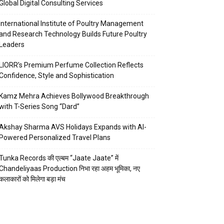
Global Digital Consulting Services
International Institute of Poultry Management
and Research Technology Builds Future Poultry
Leaders
LIORR’s Premium Perfume Collection Reflects
Confidence, Style and Sophistication
Kamz Mehra Achieves Bollywood Breakthrough
with T-Series Song “Dard”
Akshay Sharma AVS Holidays Expands with AI-
Powered Personalized Travel Plans
Tunka Records की एल्बम “Jaate Jaate” में
Chandeliyaas Production निभा रहा अहम भूमिका, नए
कलाकारों को मिलेगा बड़ा मंच