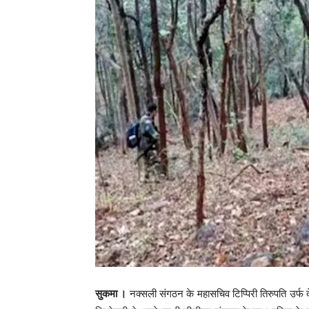
सुकमा ।
नक्सली संगठन के महासचिव टिप्पिरी तिरुपति उर्फ द