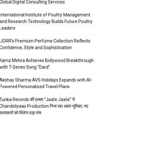
Global Digital Consulting Services
International Institute of Poultry Management
and Research Technology Builds Future Poultry
Leaders
LIORR’s Premium Perfume Collection Reflects
Confidence, Style and Sophistication
Kamz Mehra Achieves Bollywood Breakthrough
with T-Series Song “Dard”
Akshay Sharma AVS Holidays Expands with AI-
Powered Personalized Travel Plans
Tunka Records की एल्बम “Jaate Jaate” में
Chandeliyaas Production निभा रहा अहम भूमिका, नए
कलाकारों को मिलेगा बड़ा मंच