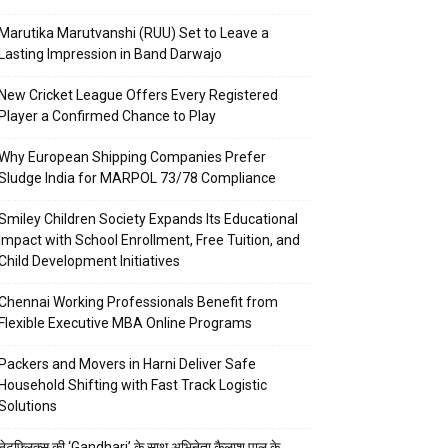
Marutika Marutvanshi (RUU) Set to Leave a
Lasting Impression in Band Darwajo
New Cricket League Offers Every Registered
Player a Confirmed Chance to Play
Why European Shipping Companies Prefer
Sludge India for MARPOL 73/78 Compliance
Smiley Children Society Expands Its Educational
Impact with School Enrollment, Free Tuition, and
Child Development Initiatives
Chennai Working Professionals Benefit from
Flexible Executive MBA Online Programs
Packers and Movers in Harni Deliver Safe
Household Shifting with Fast Track Logistic
Solutions
नेटफ्लिक्स की ‘Gandhari’ के साथ अभिनेता कैलाश पाल के