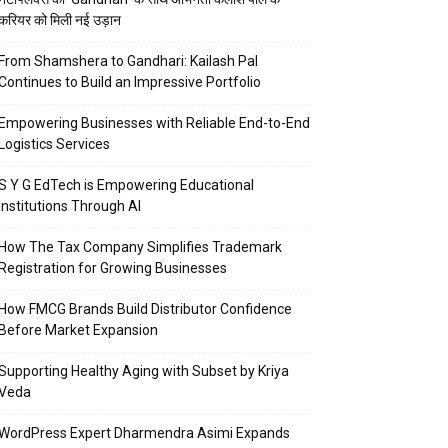
करियर को मिली नई उड़ान
From Shamshera to Gandhari: Kailash Pal
Continues to Build an Impressive Portfolio
Empowering Businesses with Reliable End-to-End
Logistics Services
S Y G EdTech is Empowering Educational
Institutions Through AI
How The Tax Company Simplifies Trademark
Registration for Growing Businesses
How FMCG Brands Build Distributor Confidence
Before Market Expansion
Supporting Healthy Aging with Subset by Kriya
Veda
WordPress Expert Dharmendra Asimi Expands