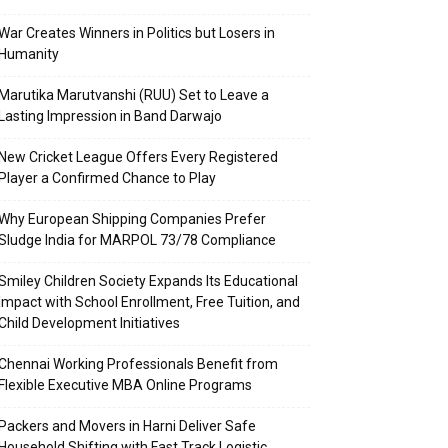
War Creates Winners in Politics but Losers in
Humanity
Marutika Marutvanshi (RUU) Set to Leave a
Lasting Impression in Band Darwajo
New Cricket League Offers Every Registered
Player a Confirmed Chance to Play
Why European Shipping Companies Prefer
Sludge India for MARPOL 73/78 Compliance
Smiley Children Society Expands Its Educational
Impact with School Enrollment, Free Tuition, and
Child Development Initiatives
Chennai Working Professionals Benefit from
Flexible Executive MBA Online Programs
Packers and Movers in Harni Deliver Safe
Household Shifting with Fast Track Logistic