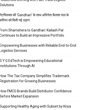
Solutions
नेटफ्लिक्स की ‘Gandhari’ के साथ अभिनेता कैलाश पाल के
करियर को मिली नई उड़ान
From Shamshera to Gandhari: Kailash Pal
Continues to Build an Impressive Portfolio
Empowering Businesses with Reliable End-to-End
Logistics Services
S Y G EdTech is Empowering Educational
Institutions Through AI
How The Tax Company Simplifies Trademark
Registration for Growing Businesses
How FMCG Brands Build Distributor Confidence
Before Market Expansion
Supporting Healthy Aging with Subset by Kriya