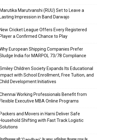
Marutika Marutvanshi (RUU) Set to Leave a
Lasting Impression in Band Darwajo
New Cricket League Offers Every Registered
Player a Confirmed Chance to Play
Why European Shipping Companies Prefer
Sludge India for MARPOL 73/78 Compliance
Smiley Children Society Expands Its Educational
Impact with School Enrollment, Free Tuition, and
Child Development Initiatives
Chennai Working Professionals Benefit from
Flexible Executive MBA Online Programs
Packers and Movers in Harni Deliver Safe
Household Shifting with Fast Track Logistic
Solutions
नेटफ्लिक्स की ‘Gandhari’ के साथ अभिनेता कैलाश पाल के