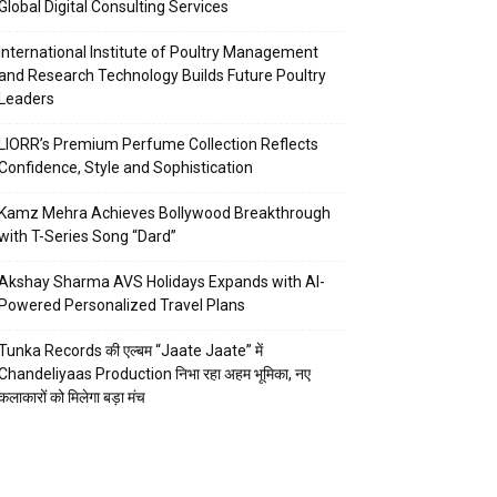
Global Digital Consulting Services
International Institute of Poultry Management
and Research Technology Builds Future Poultry
Leaders
LIORR’s Premium Perfume Collection Reflects
Confidence, Style and Sophistication
Kamz Mehra Achieves Bollywood Breakthrough
with T-Series Song “Dard”
Akshay Sharma AVS Holidays Expands with AI-
Powered Personalized Travel Plans
Tunka Records की एल्बम “Jaate Jaate” में
Chandeliyaas Production निभा रहा अहम भूमिका, नए
कलाकारों को मिलेगा बड़ा मंच