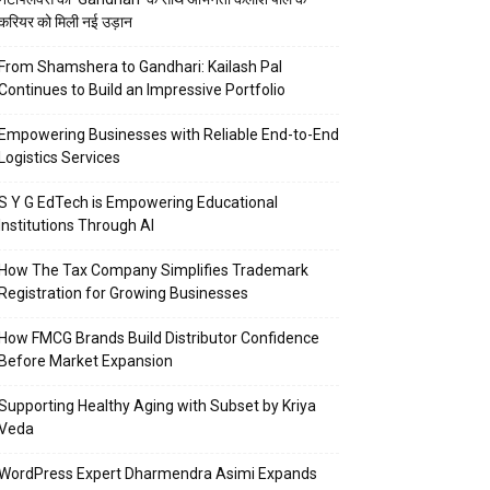
करियर को मिली नई उड़ान
From Shamshera to Gandhari: Kailash Pal
Continues to Build an Impressive Portfolio
Empowering Businesses with Reliable End-to-End
Logistics Services
S Y G EdTech is Empowering Educational
Institutions Through AI
How The Tax Company Simplifies Trademark
Registration for Growing Businesses
How FMCG Brands Build Distributor Confidence
Before Market Expansion
Supporting Healthy Aging with Subset by Kriya
Veda
WordPress Expert Dharmendra Asimi Expands