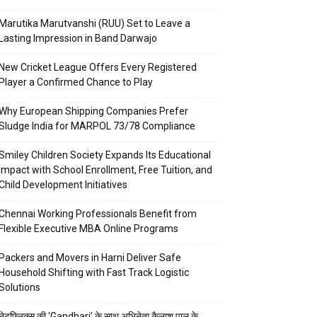
Marutika Marutvanshi (RUU) Set to Leave a
Lasting Impression in Band Darwajo
New Cricket League Offers Every Registered
Player a Confirmed Chance to Play
Why European Shipping Companies Prefer
Sludge India for MARPOL 73/78 Compliance
Smiley Children Society Expands Its Educational
Impact with School Enrollment, Free Tuition, and
Child Development Initiatives
Chennai Working Professionals Benefit from
Flexible Executive MBA Online Programs
Packers and Movers in Harni Deliver Safe
Household Shifting with Fast Track Logistic
Solutions
नेटफ्लिक्स की ‘Gandhari’ के साथ अभिनेता कैलाश पाल के