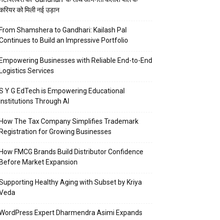
करियर को मिली नई उड़ान
From Shamshera to Gandhari: Kailash Pal
Continues to Build an Impressive Portfolio
Empowering Businesses with Reliable End-to-End
Logistics Services
S Y G EdTech is Empowering Educational
Institutions Through AI
How The Tax Company Simplifies Trademark
Registration for Growing Businesses
How FMCG Brands Build Distributor Confidence
Before Market Expansion
Supporting Healthy Aging with Subset by Kriya
Veda
WordPress Expert Dharmendra Asimi Expands