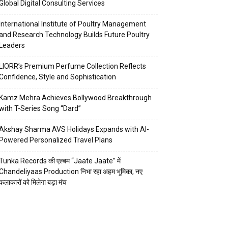
Global Digital Consulting Services
International Institute of Poultry Management
and Research Technology Builds Future Poultry
Leaders
LIORR’s Premium Perfume Collection Reflects
Confidence, Style and Sophistication
Kamz Mehra Achieves Bollywood Breakthrough
with T-Series Song “Dard”
Akshay Sharma AVS Holidays Expands with AI-
Powered Personalized Travel Plans
Tunka Records की एल्बम “Jaate Jaate” में
Chandeliyaas Production निभा रहा अहम भूमिका, नए
कलाकारों को मिलेगा बड़ा मंच