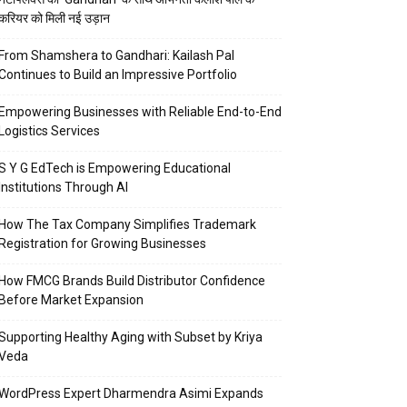
करियर को मिली नई उड़ान
From Shamshera to Gandhari: Kailash Pal
Continues to Build an Impressive Portfolio
Empowering Businesses with Reliable End-to-End
Logistics Services
S Y G EdTech is Empowering Educational
Institutions Through AI
How The Tax Company Simplifies Trademark
Registration for Growing Businesses
How FMCG Brands Build Distributor Confidence
Before Market Expansion
Supporting Healthy Aging with Subset by Kriya
Veda
WordPress Expert Dharmendra Asimi Expands