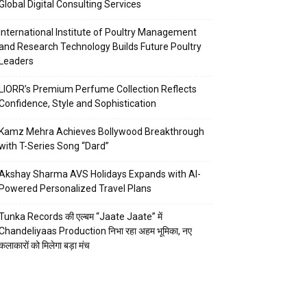
Global Digital Consulting Services
International Institute of Poultry Management
and Research Technology Builds Future Poultry
Leaders
LIORR’s Premium Perfume Collection Reflects
Confidence, Style and Sophistication
Kamz Mehra Achieves Bollywood Breakthrough
with T-Series Song “Dard”
Akshay Sharma AVS Holidays Expands with AI-
Powered Personalized Travel Plans
Tunka Records की एल्बम “Jaate Jaate” में
Chandeliyaas Production निभा रहा अहम भूमिका, नए
कलाकारों को मिलेगा बड़ा मंच