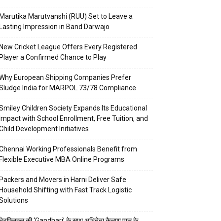
Marutika Marutvanshi (RUU) Set to Leave a
Lasting Impression in Band Darwajo
New Cricket League Offers Every Registered
Player a Confirmed Chance to Play
Why European Shipping Companies Prefer
Sludge India for MARPOL 73/78 Compliance
Smiley Children Society Expands Its Educational
Impact with School Enrollment, Free Tuition, and
Child Development Initiatives
Chennai Working Professionals Benefit from
Flexible Executive MBA Online Programs
Packers and Movers in Harni Deliver Safe
Household Shifting with Fast Track Logistic
Solutions
नेटफ्लिक्स की ‘Gandhari’ के साथ अभिनेता कैलाश पाल के