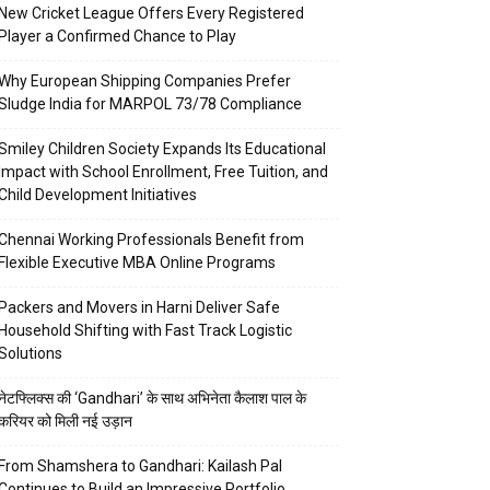
New Cricket League Offers Every Registered
Player a Confirmed Chance to Play
Why European Shipping Companies Prefer
Sludge India for MARPOL 73/78 Compliance
Smiley Children Society Expands Its Educational
Impact with School Enrollment, Free Tuition, and
Child Development Initiatives
Chennai Working Professionals Benefit from
Flexible Executive MBA Online Programs
Packers and Movers in Harni Deliver Safe
Household Shifting with Fast Track Logistic
Solutions
नेटफ्लिक्स की ‘Gandhari’ के साथ अभिनेता कैलाश पाल के
करियर को मिली नई उड़ान
From Shamshera to Gandhari: Kailash Pal
Continues to Build an Impressive Portfolio