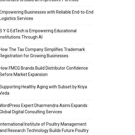
Empowering Businesses with Reliable End-to-End
Logistics Services
S Y G EdTech is Empowering Educational
Institutions Through AI
How The Tax Company Simplifies Trademark
Registration for Growing Businesses
How FMCG Brands Build Distributor Confidence
Before Market Expansion
Supporting Healthy Aging with Subset by Kriya
Veda
WordPress Expert Dharmendra Asimi Expands
Global Digital Consulting Services
International Institute of Poultry Management
and Research Technology Builds Future Poultry