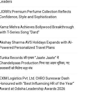
Leaders
LIORR’s Premium Perfume Collection Reflects
Confidence, Style and Sophistication
Kamz Mehra Achieves Bollywood Breakthrough
with T-Series Song “Dard”
Akshay Sharma AVS Holidays Expands with AI-
Powered Personalized Travel Plans
Tunka Records की एल्बम “Jaate Jaate” में
Chandeliyaas Production निभा रहा अहम भूमिका, नए
कलाकारों को मिलेगा बड़ा मंच
EXIM Logistics Pvt. Ltd. CHRO Sureswar Dash
Honoured with “Best Influencing HR of the Year”
Award at Odisha Leadership Awards 2026