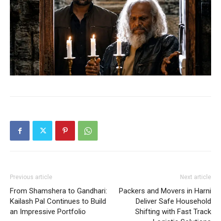
Previous article
Next article
From Shamshera to Gandhari:
Packers and Movers in Harni
Kailash Pal Continues to Build
Deliver Safe Household
an Impressive Portfolio
Shifting with Fast Track