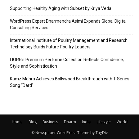
Supporting Healthy Aging with Subset by Kriya Veda
WordPress Expert Dharmendra Asimi Expands Global Digital
Consulting Services
International Institute of Poultry Management and Research
Technology Builds Future Poultry Leaders
LIORR’s Premium Perfume Collection Reflects Confidence,
Style and Sophistication
Kamz Mehra Achieves Bollywood Breakthrough with T-Series
Song “Dard”
Home
Blog
Business
Dharm
India
Lifestyle
World
© Newspaper WordPress Theme by TagDiv