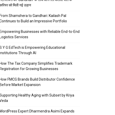
करियर को मिली नई उड़ान
From Shamshera to Gandhari: Kailash Pal
Continues to Build an Impressive Portfolio
Empowering Businesses with Reliable End-to-End
Logistics Services
S Y G EdTech is Empowering Educational
Institutions Through AI
How The Tax Company Simplifies Trademark
Registration for Growing Businesses
How FMCG Brands Build Distributor Confidence
Before Market Expansion
Supporting Healthy Aging with Subset by Kriya
Veda
WordPress Expert Dharmendra Asimi Expands