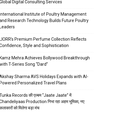
Global Digital Consulting Services
International Institute of Poultry Management
and Research Technology Builds Future Poultry
Leaders
LIORR’s Premium Perfume Collection Reflects
Confidence, Style and Sophistication
Kamz Mehra Achieves Bollywood Breakthrough
with T-Series Song “Dard”
Akshay Sharma AVS Holidays Expands with AI-
Powered Personalized Travel Plans
Tunka Records की एल्बम “Jaate Jaate” में
Chandeliyaas Production निभा रहा अहम भूमिका, नए
कलाकारों को मिलेगा बड़ा मंच