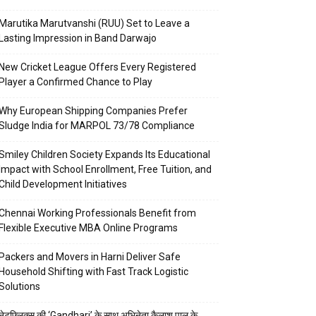
Marutika Marutvanshi (RUU) Set to Leave a
Lasting Impression in Band Darwajo
New Cricket League Offers Every Registered
Player a Confirmed Chance to Play
Why European Shipping Companies Prefer
Sludge India for MARPOL 73/78 Compliance
Smiley Children Society Expands Its Educational
Impact with School Enrollment, Free Tuition, and
Child Development Initiatives
Chennai Working Professionals Benefit from
Flexible Executive MBA Online Programs
Packers and Movers in Harni Deliver Safe
Household Shifting with Fast Track Logistic
Solutions
नेटफ्लिक्स की ‘Gandhari’ के साथ अभिनेता कैलाश पाल के