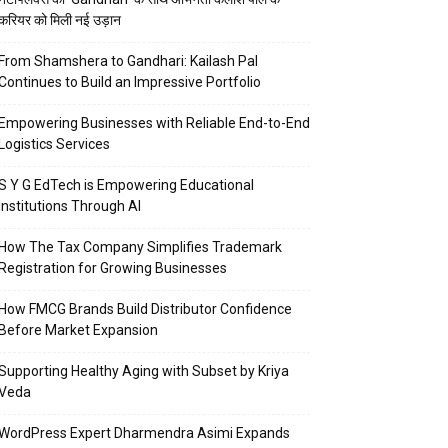
करियर को मिली नई उड़ान
From Shamshera to Gandhari: Kailash Pal
Continues to Build an Impressive Portfolio
Empowering Businesses with Reliable End-to-End
Logistics Services
S Y G EdTech is Empowering Educational
Institutions Through AI
How The Tax Company Simplifies Trademark
Registration for Growing Businesses
How FMCG Brands Build Distributor Confidence
Before Market Expansion
Supporting Healthy Aging with Subset by Kriya
Veda
WordPress Expert Dharmendra Asimi Expands