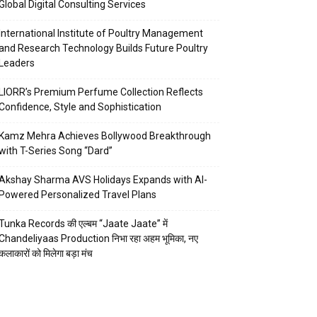
Global Digital Consulting Services
International Institute of Poultry Management
and Research Technology Builds Future Poultry
Leaders
LIORR’s Premium Perfume Collection Reflects
Confidence, Style and Sophistication
Kamz Mehra Achieves Bollywood Breakthrough
with T-Series Song “Dard”
Akshay Sharma AVS Holidays Expands with AI-
Powered Personalized Travel Plans
Tunka Records की एल्बम “Jaate Jaate” में
Chandeliyaas Production निभा रहा अहम भूमिका, नए
कलाकारों को मिलेगा बड़ा मंच