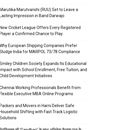
Marutika Marutvanshi (RUU) Set to Leave a
Lasting Impression in Band Darwajo
New Cricket League Offers Every Registered
Player a Confirmed Chance to Play
Why European Shipping Companies Prefer
Sludge India for MARPOL 73/78 Compliance
Smiley Children Society Expands Its Educational
Impact with School Enrollment, Free Tuition, and
Child Development Initiatives
Chennai Working Professionals Benefit from
Flexible Executive MBA Online Programs
Packers and Movers in Harni Deliver Safe
Household Shifting with Fast Track Logistic
Solutions
नेटफ्लिक्स की ‘Gandhari’ के साथ अभिनेता कैलाश पाल के