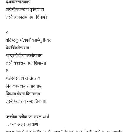
दक्षाध्वरनाशकाय.
श्रीनीलकण्ठाय वृषध्वजाय
तस्मै शिकाराय नमः शिवाय॥
4.
वसिष्ठकुम्भोद्भवगौतमार्यमुनीन्द्र
देवार्चितशेखराय.
चन्द्रार्कवैश्वानरलोचनाय
तस्मै वकाराय नमः शिवाय॥
5.
यज्ञस्वरूपाय जटाधराय
पिनाकहस्ताय सनातनाय.
दिव्याय देवाय दिगम्बराय
तस्मै यकाराय नमः शिवाय॥
प्रत्येक श्लोक का सरल अर्थ
1. “न” अक्षर का अर्थ
इस श्लोक में शिव के वैराग्य और सादगी के रूप का वर्णन है-नागों का हार, शरीर