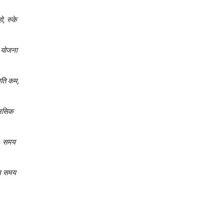
ो, रुके
य योजना
थिति कम,
ानसिक
ा, समय
सुख समय