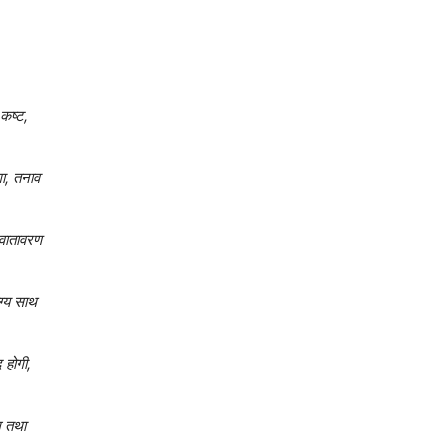
 कष्ट,
गा, तनाव
 वातावरण
ग्य साथ
 होगी,
रम तथा